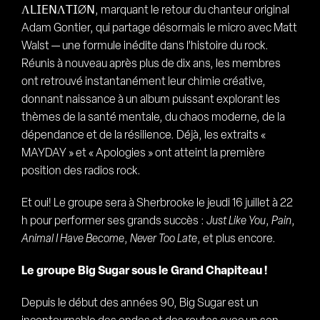
Λ𝖫𝖨𝖤𝖭Λ𝖳𝖨Ø𝖭, marquant le retour du chanteur original
Adam Gontier, qui partage désormais le micro avec Matt
Walst — une formule inédite dans l’histoire du rock.
Réunis à nouveau après plus de dix ans, les membres
ont retrouvé instantanément leur chimie créative,
donnant naissance à un album puissant explorant les
thèmes de la santé mentale, du chaos moderne, de la
dépendance et de la résilience. Déjà, les extraits «
MAYDAY » et « Apologies » ont atteint la première
position des radios rock.
Et oui! Le groupe sera à Sherbrooke le jeudi 16 juillet à 22
h pour performer ses grands succès :
Just Like You
,
Pain
,
Animal I Have Become
,
Never Too Late
, et plus encore.
Le groupe Big Sugar sous le Grand Chapiteau !
Depuis le début des années 90, Big Sugar est un