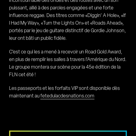
incontournable des ondes et des routes avec un son
puissant, allié à des paroles engagées et une forte
influence reggae. Des titres comme «Diggin’ A Hole», «If
I Had My Way», «Turn the Lights On» et «Roads Ahead»,
portés par le jeu de guitare distinctif de Gordie Johnson,
leur ont bâti un public fidèle.
C’est ce qui les a mené à recevoir un Road Gold Award,
en plus de remplir les salles à travers l’Amérique du Nord.
Le groupe montera sur scène pour la 45e édition de la
FLN cet été !
Les passeports et les forfaits VIP sont disponible dès
maintenant au
fetedulacdesnations.com