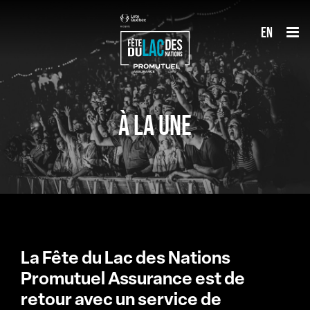
Passer
en
au
contenu
À LA UNE
La Fête du Lac des Nations
Promutuel Assurance est de
retour avec un service de