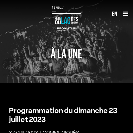
Passer
en
au
contenu
À LA UNE
Programmation du dimanche 23
juillet 2023