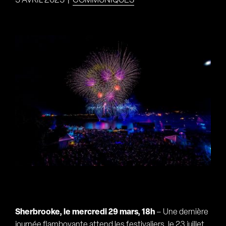
3 AVRIL 2023
|
COMMUNIQUÉS
Voir
l'image
agrandie
Sherbrooke, le mercredi 29 mars, 18h
– Une dernière
journée flamboyante attend les festivaliers, le 23 juillet