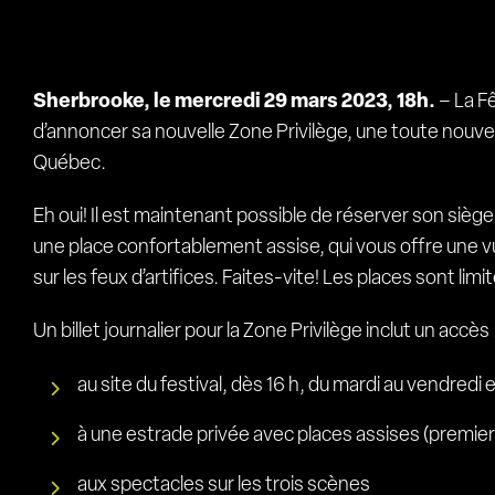
Sherbrooke, le mercredi 29 mars 2023, 18h.
– La F
d’annoncer sa nouvelle Zone Privilège, une toute nouv
Québec.
Eh oui! Il est maintenant possible de réserver son sièg
une place confortablement assise, qui vous offre une vue
sur les feux d’artifices. Faites-vite! Les places sont limi
Un billet journalier pour la Zone Privilège inclut un accès 
au site du festival, dès 16 h, du mardi au vendredi 
à une estrade privée avec places assises (premiers
aux spectacles sur les trois scènes