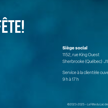
FÊTE!
Siège social
1152, rue King Ouest
Sherbrooke (Québec) J1
Service à la clientèle ouv
9 h à 17 h
©2023-2025 – La Fête du Lac des