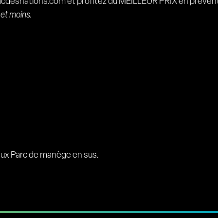
acdesnations.com et profitez du MEILLEUR PRIX en préven
 et moins.
s aux Parc de manège en sus.