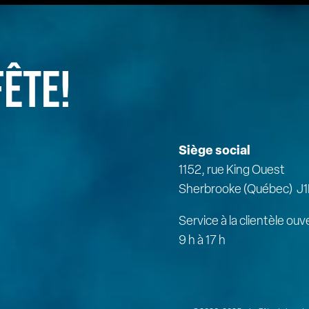
FÊTE!
Siège social
1152, rue King Ouest
Sherbrooke (Québec) J1
Service à la clientèle ouv
9 h à 17 h