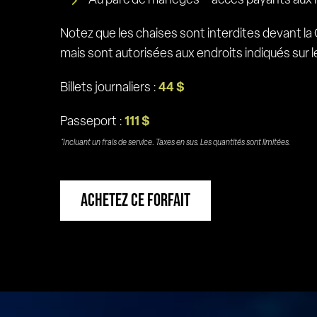
Au parc de manèges – accès payants aux 
Notez que les chaises sont interdites devant 
mais sont autorisées aux endroits indiqués sur le
Billets journaliers :
44 $
Passeport :
111 $
*Incluant un frais de service. Taxes en sus.
Les quantités sont limitées.
ACHETEZ CE FORFAIT