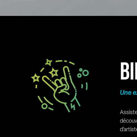
BI
Une e
Assiste
découvr
d’artis