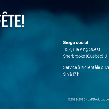
FÊTE!
Siège social
1152, rue King Ouest
Sherbrooke (Québec) J1
Service à la clientèle ouv
9 h à 17 h
©2023-2025 – La Fête du Lac des